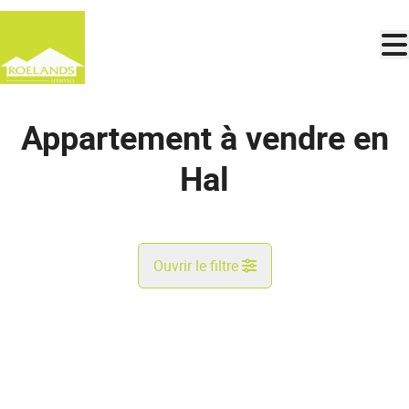
Aller au contenu principal
Appartement à vendre en
Hal
Ouvrir le filtre
Commune
NOUVEAU
Hal (1500)
Remove
Vue de la carte