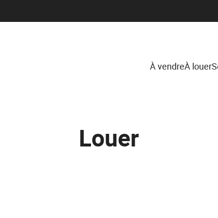
À vendre
À louer
S
Louer