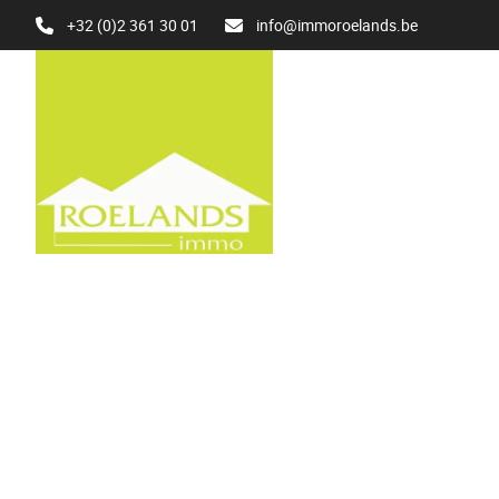
Aller au contenu principal
+32 (0)2 361 30 01
info@immoroelands.be