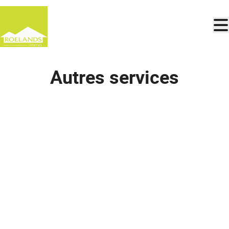
Aller au contenu principal
Autres services