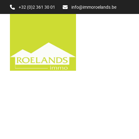
Aller au contenu principal
+32 (0)2 361 30 01
info@immoroelands.be