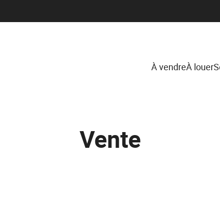
À vendre
À louer
S
Vente