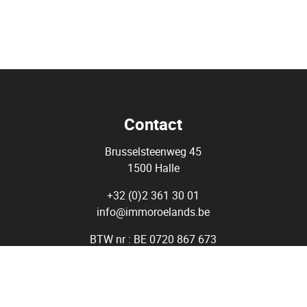
Contact
Brusselsteenweg 45
1500 Halle
+32 (0)2 361 30 01
info@immoroelands.be
BTW nr : BE 0720 867 673
Agent Immobilier - Courtier - Immo Roelands BIV 509.979 - Belgi
tituut van Vastgoedmakelaars (BIV) Luxemburgstraat 16 B, 100
Onderworpen aan de
deontologische code van het BIV