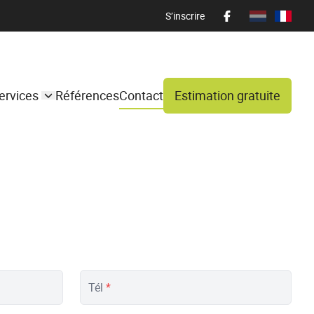
S’inscrire
ervices
Références
Contact
Estimation gratuite
Tél
*