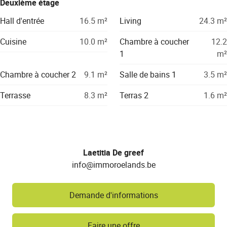
Deuxième étage
Hall d'entrée
16.5
m²
Living
24.3
m²
Cuisine
10.0
m²
Chambre à coucher
12.2
1
m²
Chambre à coucher 2
9.1
m²
Salle de bains 1
3.5
m²
Terrasse
8.3
m²
Terras 2
1.6
m²
Laetitia De greef
info@immoroelands.be
Demande d'informations
Faire une offre