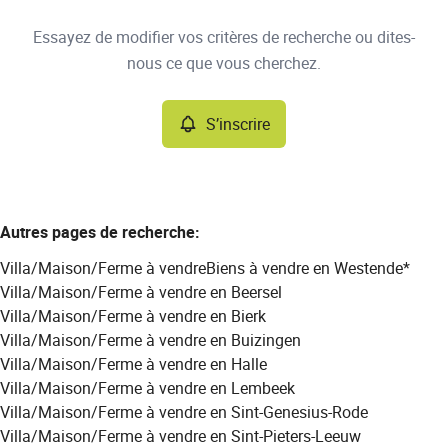
Type
Essayez de modifier vos critères de recherche ou dites-
Villa/Maison/Ferme
S’inscrire
Trier par
Remove
nous ce que vous cherchez.
S’inscrire
Critères plus
Min. budget
Autres pages de recherche
:
Villa/Maison/Ferme à vendre
Biens à vendre en Westende*
Max. budget
Villa/Maison/Ferme à vendre en Beersel
Villa/Maison/Ferme à vendre en Bierk
Villa/Maison/Ferme à vendre en Buizingen
Villa/Maison/Ferme à vendre en Halle
Chercher
Villa/Maison/Ferme à vendre en Lembeek
Villa/Maison/Ferme à vendre en Sint-Genesius-Rode
Villa/Maison/Ferme à vendre en Sint-Pieters-Leeuw