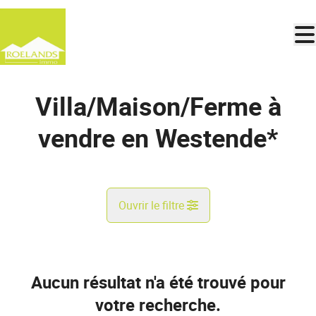
Aller au contenu principal
Villa/Maison/Ferme à
vendre en Westende*
Ouvrir le filtre
Commune
Westende* (8434)
Aucun résultat n'a été trouvé pour
Remove
Vue de la carte
votre recherche.