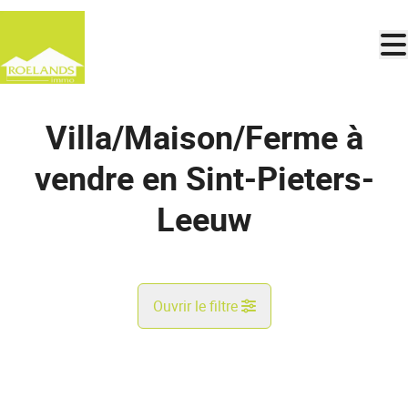
Aller au contenu principal
Villa/Maison/Ferme à
vendre en Sint-Pieters-
Leeuw
Ouvrir le filtre
Commune
VENDU
Sint-Pieters-Leeuw (1600)
Remove