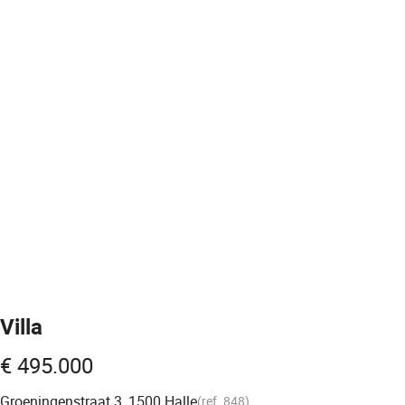
Villa
€ 495.000
Groeningenstraat 3, 1500 Halle
(ref.
848
)