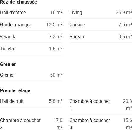
Rez-de-chaussée
Hall d'entrée
16
m²
Living
36.9
m²
Garder manger
13.5
m²
Cuisine
7.5
m²
veranda
7.2
m²
Bureau
9.6
m²
Toilette
1.6
m²
Grenier
Grenier
50
m²
Premier étage
Hall de nuit
5.8
m²
Chambre à coucher
20.3
1
m²
Chambre à coucher
17.0
Chambre à coucher
15.6
2
m²
3
m²