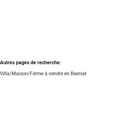
3
1
160
m²
254
m²
1
2
Autres pages de recherche
:
Villa/Maison/Ferme à vendre en Beersel