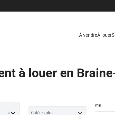
À vendre
À louer
S
nt à louer en Brain
min
ve
Critères plus