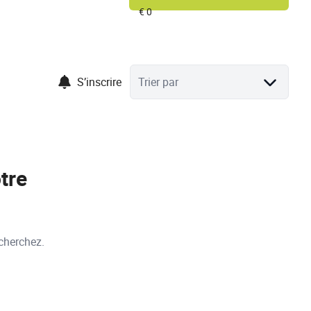
S’inscrire
Trier par
tre
cherchez.