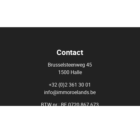
Contact
Brusselsteenweg 45
1500 Halle
+32 (0)2 361 30 01
info@immoroelands.be
BTW nr : BE 0720 867 673
Agent Immobilier - Courtier - Immo Roelands BIV 509.979 - Belgi
tituut van Vastgoedmakelaars (BIV) Luxemburgstraat 16 B, 100
Onderworpen aan de
deontologische code van het BIV