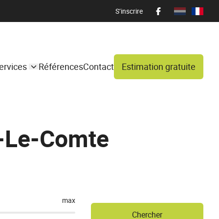
S’inscrire
ervices
Références
Contact
Estimation gratuite
e-Le-Comte
max
Chercher