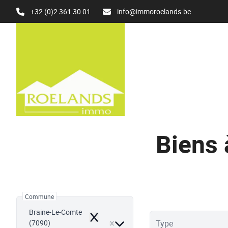
Aller au contenu principal
+32 (0)2 361 30 01
info@immoroelands.be
Biens 
Commune
Braine-Le-Comte
Remove
(7090)
Type