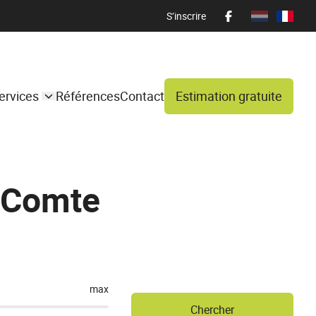
S’inscrire
ervices
Références
Contact
Estimation gratuite
e-Comte
max
Chercher