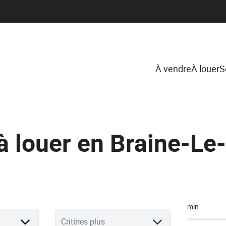
À vendre
À louer
S
à louer en Braine-L
min
Critères plus