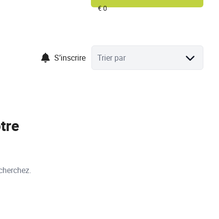
S’inscrire
Trier par
tre
cherchez.