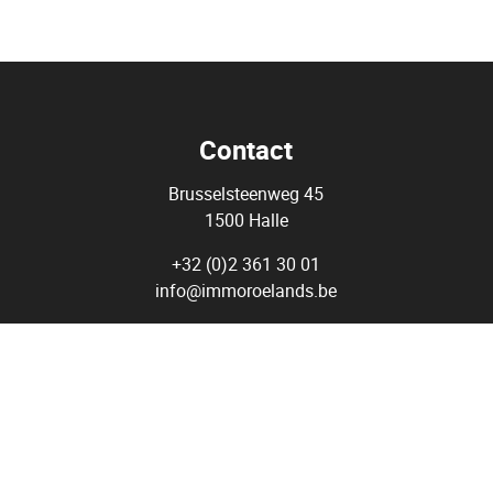
Contact
Brusselsteenweg 45
1500 Halle
+32 (0)2 361 30 01
info@immoroelands.be
BTW nr : BE 0720 867 673
Agent Immobilier - Courtier - Immo Roelands BIV 509.979 - Belgi
tituut van Vastgoedmakelaars (BIV) Luxemburgstraat 16 B, 100
Onderworpen aan de
deontologische code van het BIV
BA en borgstelling via NV AXA Belgium 730.390.160