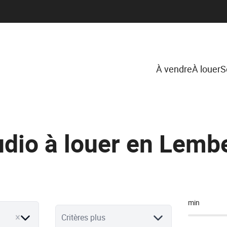
À vendre
À louer
S
udio à louer en Lemb
min
Critères plus