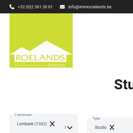
Aller au contenu principal
+32 (0)2 361 30 01
info@immoroelands.be
St
Commune
Type
Lembeek (1502)
Remove
Studio
Remove