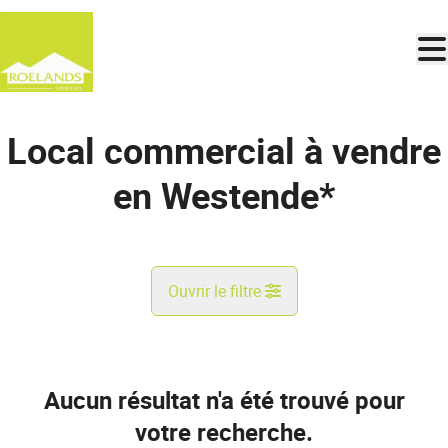
Aller au contenu principal
Local commercial à vendre
en Westende*
Ouvrir le filtre
Commune
Westende* (8434)
Aucun résultat n'a été trouvé pour
Remove
Vue de la carte
votre recherche.