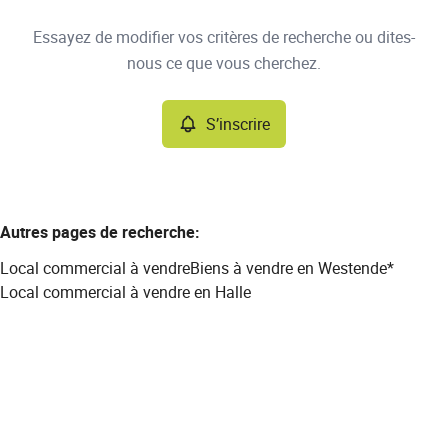
Type
Essayez de modifier vos critères de recherche ou dites-
Local commercial
S’inscrire
Trier par
Remove
nous ce que vous cherchez.
S’inscrire
Critères plus
Min. budget
Autres pages de recherche
:
Local commercial à vendre
Biens à vendre en Westende*
Max. budget
Local commercial à vendre en Halle
Chercher