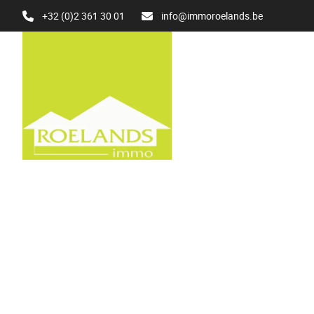
Aller au contenu principal
+32 (0)2 361 30 01
info@immoroelands.be
VENDU