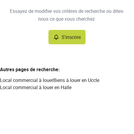
Type
Essayez de modifier vos critères de recherche ou dites-
Local commercial
S’inscrire
Trier par
Remove
nous ce que vous cherchez.
S’inscrire
Critères plus
Min. budget
Autres pages de recherche
:
Local commercial à louer
Biens à louer en Uccle
Max. budget
Local commercial à louer en Halle
Chercher