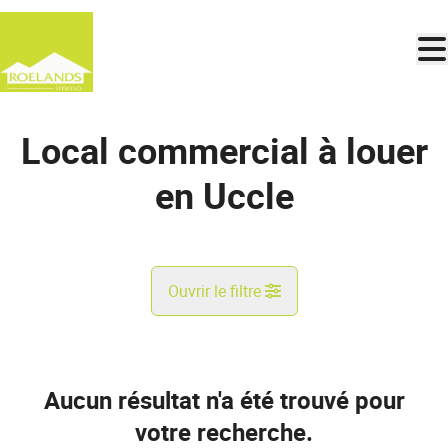
Aller au contenu principal
Local commercial à louer
en Uccle
Ouvrir le filtre
Commune
Uccle (1180)
Aucun résultat n'a été trouvé pour
Remove
Vue de la carte
votre recherche.