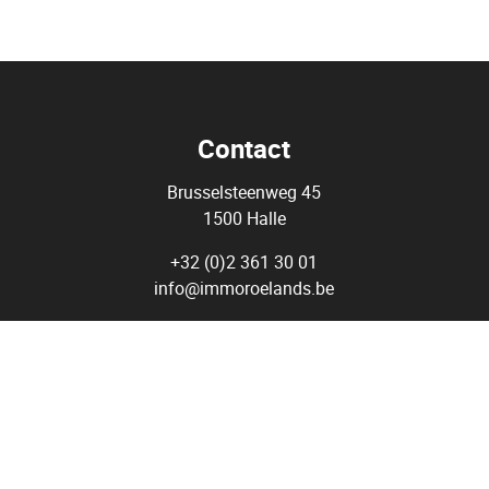
Contact
Brusselsteenweg 45
1500 Halle
+32 (0)2 361 30 01
info@immoroelands.be
BTW nr : BE 0720 867 673
Agent Immobilier - Courtier - Immo Roelands BIV 509.979 - Belgi
tituut van Vastgoedmakelaars (BIV) Luxemburgstraat 16 B, 100
Onderworpen aan de
deontologische code van het BIV
BA en borgstelling via NV AXA Belgium 730.390.160