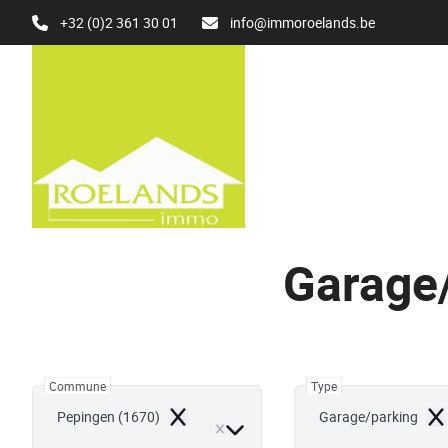
Aller au contenu principal
+32 (0)2 361 30 01
info@immoroelands.be
Garage/
Commune
Type
Pepingen (1670)
Garage/parking
Remove
Re