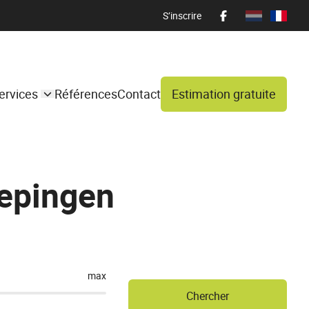
S’inscrire
ervices
Références
Contact
Estimation gratuite
Pepingen
max
Chercher