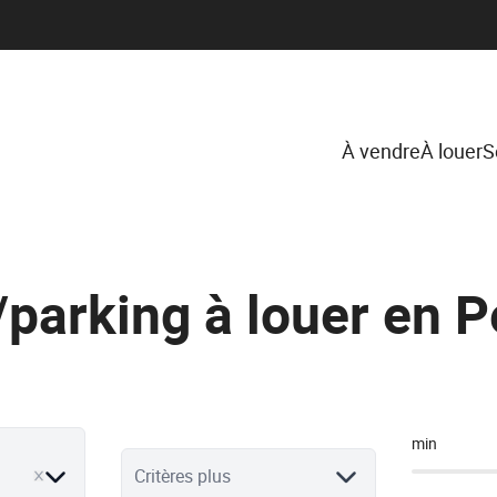
À vendre
À louer
S
parking à louer en 
min
move
Critères plus