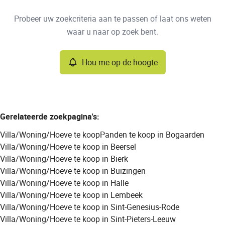
Type
Probeer uw zoekcriteria aan te passen of laat ons weten
Villa/Woning/Hoeve
Hou me op de hoogte
Sorteer op
Remove
waar u naar op zoek bent.
Hou me op de hoogte
Meer criteria
Min. budget
Gerelateerde zoekpagina's
:
Villa/Woning/Hoeve te koop
Panden te koop in Bogaarden
Max. budget
Villa/Woning/Hoeve te koop in Beersel
Villa/Woning/Hoeve te koop in Bierk
Villa/Woning/Hoeve te koop in Buizingen
Villa/Woning/Hoeve te koop in Halle
Zoeken
Villa/Woning/Hoeve te koop in Lembeek
Villa/Woning/Hoeve te koop in Sint-Genesius-Rode
Villa/Woning/Hoeve te koop in Sint-Pieters-Leeuw