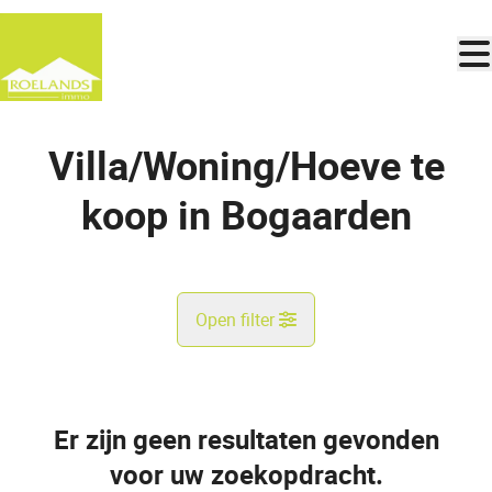
Ga naar hoofdinhoud
Villa/Woning/Hoeve te
koop in Bogaarden
Open filter
Gemeente
Bogaarden (1670)
Er zijn geen resultaten gevonden
Remove
Kaartweergave
voor uw zoekopdracht.