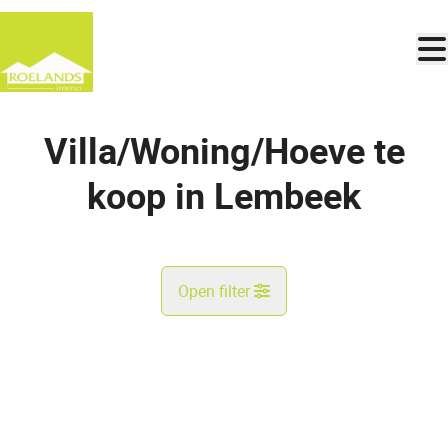
Ga naar hoofdinhoud
Villa/Woning/Hoeve te
koop in Lembeek
Open filter
Gemeente
VERKOCHT
Lembeek (1502)
Remove
Kaartweergave