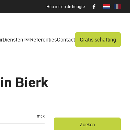
Hou me op de hoogte
ur
Diensten
Referenties
Contact
Gratis schatting
in Bierk
max
Zoeken