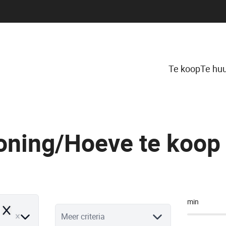
Te koop
Te hu
oning/Hoeve te koop 
min
Remove
Meer criteria