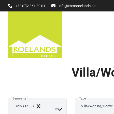
Ga naar hoofdinhoud
+32 (0)2 361 30 01
info@immoroelands.be
Villa/W
Gemeente
Type
Bierk (1430)
Villa/Woning/Hoeve
Remove