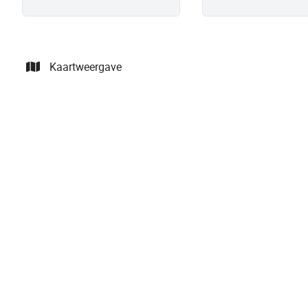
Kaartweergave
VERKOCHT
Villa