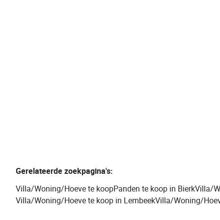
1430 Bierk
(ref.
865
)
Verkocht
6
2
297
m²
1250
m²
1
2
Gerelateerde zoekpagina's
:
Villa/Woning/Hoeve te koop
Panden te koop in Bierk
Villa/
Villa/Woning/Hoeve te koop in Lembeek
Villa/Woning/Hoev