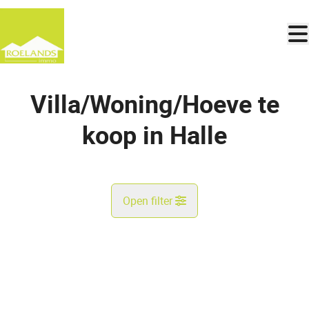
Ga naar hoofdinhoud
Villa/Woning/Hoeve te
koop in Halle
Open filter
Gemeente
Halle (1500)
Remove
Kaartweergave