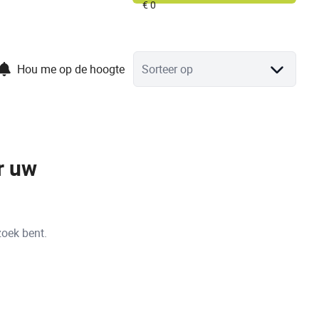
Hou me op de hoogte
Sorteer op
r uw
zoek bent.