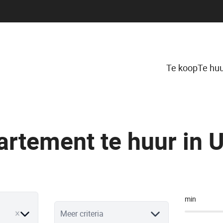
Te koop
Te hu
rtement te huur in 
min
ve
Meer criteria