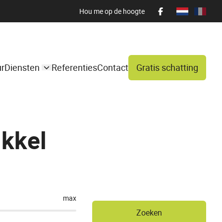
Hou me op de hoogte
ur
Diensten
Referenties
Contact
Gratis schatting
Ukkel
max
Zoeken