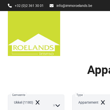
Ga naar hoofdinhoud
+32 (0)2 361 30 01
info@immoroelands.be
Appa
Gemeente
Type
Ukkel (1180)
Appartement
Remove
Remo