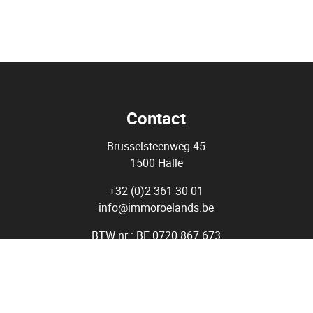
Contact
Brusselsteenweg 45
1500 Halle
+32 (0)2 361 30 01
info@immoroelands.be
BTW nr : BE 0720 867 673
stgoedmakelaar-bemiddelaar - Immo Roelands BIV 509.979 - Bel
chthoudende autoriteit Beroepsinstituut van vastgoedmakelaars
uxemburgstraat 16 B, 1000 Bruxelles - 02 505 38 50 - info@biv.