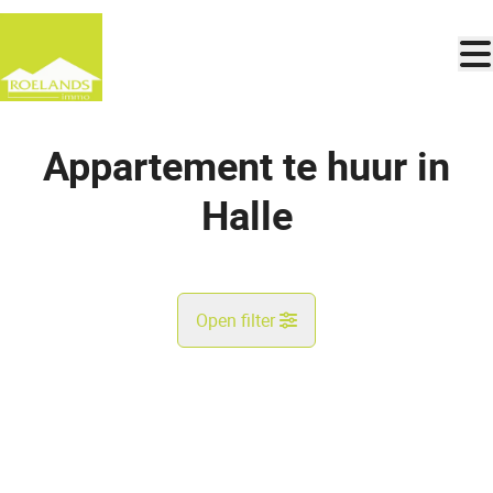
Ga naar hoofdinhoud
Appartement te huur in
Halle
Open filter
Gemeente
Halle (1500)
Remove
Kaartweergave