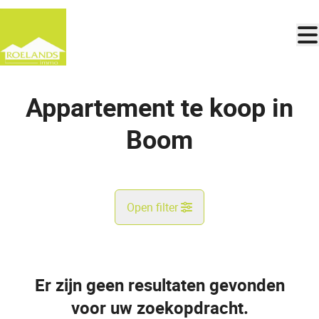
Ga naar hoofdinhoud
Appartement te koop in
Boom
Open filter
Gemeente
Boom (2850)
Er zijn geen resultaten gevonden
Remove
Kaartweergave
voor uw zoekopdracht.