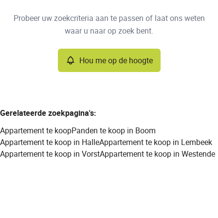
Type
Probeer uw zoekcriteria aan te passen of laat ons weten
Appartement
Hou me op de hoogte
Sorteer op
Remove
waar u naar op zoek bent.
Hou me op de hoogte
Meer criteria
Min. budget
Gerelateerde zoekpagina's
:
Appartement te koop
Panden te koop in Boom
Max. budget
Appartement te koop in Halle
Appartement te koop in Lembeek
Appartement te koop in Vorst
Appartement te koop in Westende
Zoeken