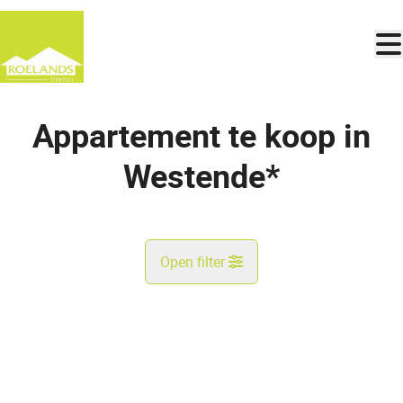
Ga naar hoofdinhoud
Appartement te koop in
Westende*
Open filter
Gemeente
Westende* (8434)
Remove
Kaartweergave