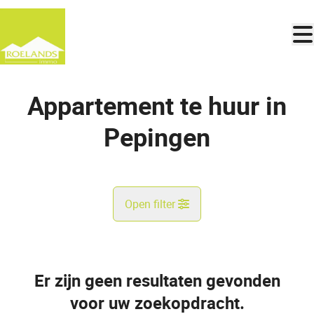
Ga naar hoofdinhoud
Appartement te huur in
Pepingen
Open filter
Gemeente
Pepingen (1670)
Er zijn geen resultaten gevonden
Remove
Kaartweergave
voor uw zoekopdracht.