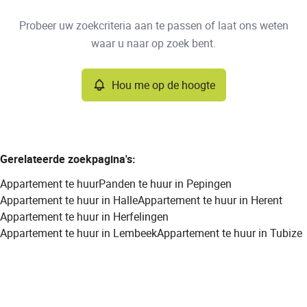
Type
Probeer uw zoekcriteria aan te passen of laat ons weten
Appartement
Hou me op de hoogte
Sorteer op
Remove
waar u naar op zoek bent.
Hou me op de hoogte
Meer criteria
Min. budget
Gerelateerde zoekpagina's
:
Appartement te huur
Panden te huur in Pepingen
Max. budget
Appartement te huur in Halle
Appartement te huur in Herent
Appartement te huur in Herfelingen
Appartement te huur in Lembeek
Appartement te huur in Tubize
Zoeken