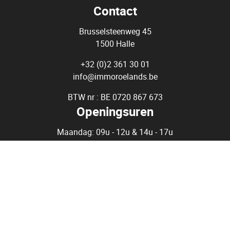
Contact
Brusselsteenweg 45
1500 Halle
+32 (0)2 361 30 01
info@immoroelands.be
BTW nr : BE 0720 867 673
Openingsuren
Maandag: 09u - 12u & 14u - 17u
Dinsdag: 09u - 12u & 14u - 17u
Woensdag: 09u - 12u & op afspraak
Donderdag: 09u - 12u & 14u - 17u
Vrijdag: 09u - 12u & op afspraak
Zaterdag: op afspraak
Vastgoedmakelaar-bemiddelaar - Immo Roelands BIV 509.979 -
België