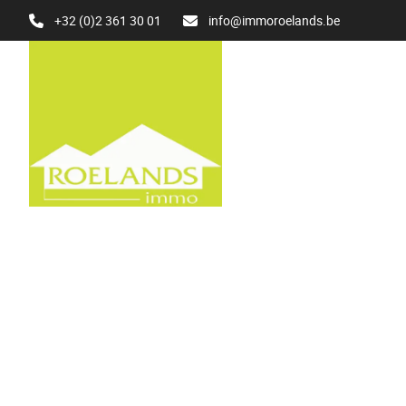
Ga naar hoofdinhoud
+32 (0)2 361 30 01
info@immoroelands.be
VERKOCHT