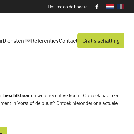
Hou me op de hoogte
ur
Diensten
Referenties
Contact
Gratis schatting
r beschikbaar
en werd recent verkocht. Op zoek naar een
ement in Vorst of de buurt? Ontdek hieronder ons actuele