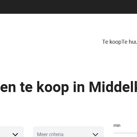
Te koop
Te hu
en te koop in Middel
min
Meer criteria