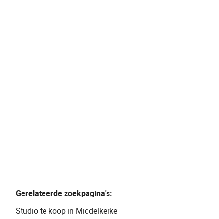
Studio
Leopoldlaan 162 / 0402, 8430 Middelkerke
(ref.
887
)
€ 189.000
1
45
m²
Gerelateerde zoekpagina's
:
Studio te koop in Middelkerke