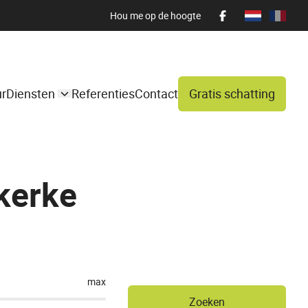
Hou me op de hoogte
ur
Diensten
Referenties
Contact
Gratis schatting
kerke
max
Zoeken