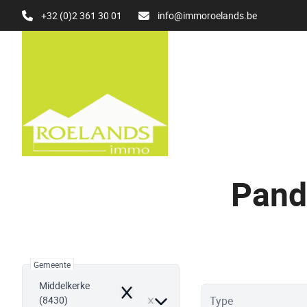
Ga naar hoofdinhoud
+32 (0)2 361 30 01
info@immoroelands.be
Pand
Gemeente
Middelkerke
Remove
(8430)
Type