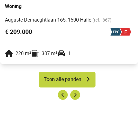
Woning
Auguste Demaeghtlaan 165, 1500 Halle
(ref.
867
)
€ 209.000
220
m²
307
m²
1
Toon alle panden