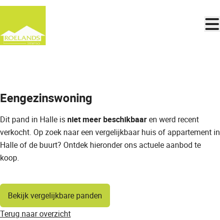
Ga naar hoofdinhoud
VERKOCHT
Eengezinswoning
Dit pand in Halle is
niet meer beschikbaar
en werd recent
verkocht. Op zoek naar een vergelijkbaar huis of appartement in
Halle of de buurt? Ontdek hieronder ons actuele aanbod te
koop.
Bekijk vergelijkbare panden
Terug naar overzicht